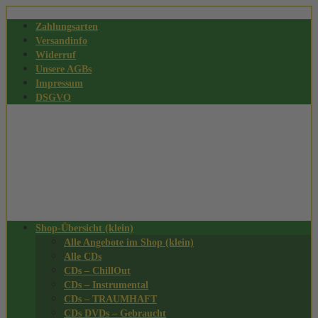
Zahlungsarten
Versandinfo
Widerruf
Unsere AGBs
Impressum
DSGVO
Shop-Übersicht (klein)
Alle Angebote im Shop (klein)
Alle CDs
CDs – ChillOut
CDs – Instrumental
CDs – TRAUMHAFT
CDs DVDs – Gebraucht