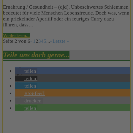
Ernährung / Gesundheit – (djd). Unbeschwertes Schlemmen
bedeutet für viele Menschen Lebensfreude. Doch was, wenn
ein prickelnder Aperitif oder ein feuriges Curry dazu
führen, dass…
Weiterlesen...
Seite 2 von 6
«
1
2
3
4
5
...
»
Letzte »
Teile uns doch gerne...
teilen
teilen
teilen
RSS-feed
drucken
teilen