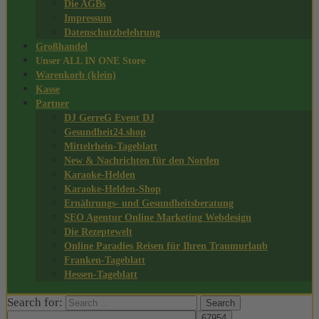
Die AGBs
Impressum
Datenschutzbelehrung
Großhandel
Unser ALL IN ONE Store
Warenkorb (klein)
Kasse
Partner
DJ GerreG Event DJ
Gesundheit24.shop
Mittelrhein-Tageblatt
New & Nachrichten für den Norden
Karaoke-Helden
Karaoke-Helden-Shop
Ernährungs- und Gesundheitsberatung
SEO Agentur Online Marketing Webdesign
Die Rezeptewelt
Online Paradies Reisen für Ihren Traumurlaub
Franken-Tageblatt
Hessen-Tageblatt
Search for: