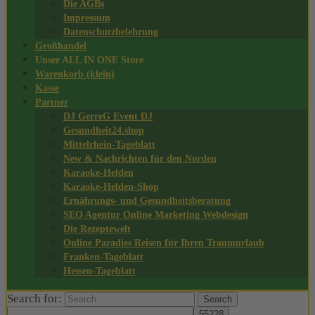
Die AGBs
Impressum
Datenschutzbelehrung
Großhandel
Unser ALL IN ONE Store
Warenkorb (klein)
Kasse
Partner
DJ GerreG Event DJ
Gesundheit24.shop
Mittelrhein-Tageblatt
New & Nachrichten für den Norden
Karaoke-Helden
Karaoke-Helden-Shop
Ernährungs- und Gesundheitsberatung
SEO Agentur Online Marketing Webdesign
Die Rezeptewelt
Online Paradies Reisen für Ihren Traumurlaub
Franken-Tageblatt
Hessen-Tageblatt
Search for: