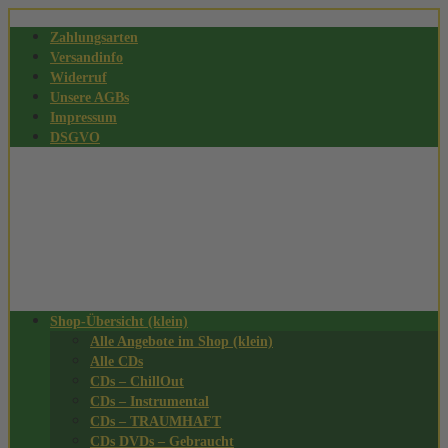
Zahlungsarten
Versandinfo
Widerruf
Unsere AGBs
Impressum
DSGVO
Shop-Übersicht (klein)
Alle Angebote im Shop (klein)
Alle CDs
CDs – ChillOut
CDs – Instrumental
CDs – TRAUMHAFT
CDs DVDs – Gebraucht