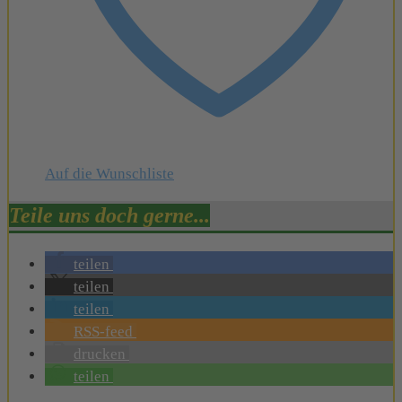
Auf die Wunschliste
Teile uns doch gerne...
teilen
teilen
teilen
RSS-feed
drucken
teilen