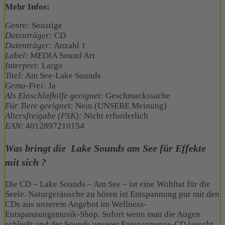
Mehr Infos:
Genre:
Sonstige
Datenträger:
CD
Datenträger:
Anzahl 1
Label:
MEDIA Sound Art
Interpret:
Largo
Titel:
Am See-Lake Sounds
Gema-Frei:
Ja
Als Einschlafhilfe geeignet:
Geschmackssache
Für Tiere geeignet:
Nein (UNSERE Meinung)
Altersfreigabe (FSK):
Nicht erforderlich
EAN:
4012897210154
Was bringt die
Lake Sounds am See
für Effekte
mit sich ?
Die CD – Lake Sounds – Am See – ist eine Wohltat für die
Seele. Naturgeräusche zu hören ist Entspannung pur mit den
CDs aus unserem Angebot im Wellness-
Entspannungsmusik-Shop. Sofort wenn man die Augen
schließt und der Sounds unserer Entspannungs-CD lauscht,