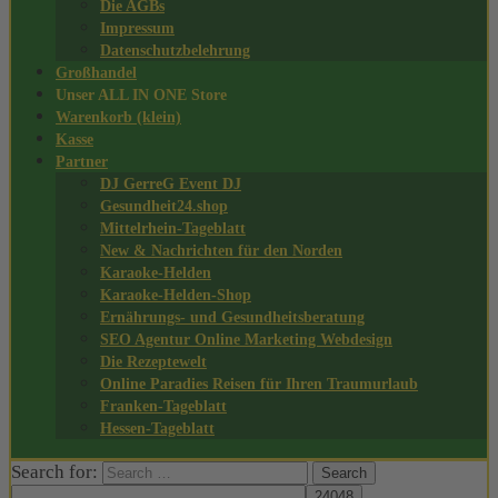
Die AGBs
Impressum
Datenschutzbelehrung
Großhandel
Unser ALL IN ONE Store
Warenkorb (klein)
Kasse
Partner
DJ GerreG Event DJ
Gesundheit24.shop
Mittelrhein-Tageblatt
New & Nachrichten für den Norden
Karaoke-Helden
Karaoke-Helden-Shop
Ernährungs- und Gesundheitsberatung
SEO Agentur Online Marketing Webdesign
Die Rezeptewelt
Online Paradies Reisen für Ihren Traumurlaub
Franken-Tageblatt
Hessen-Tageblatt
Search for: