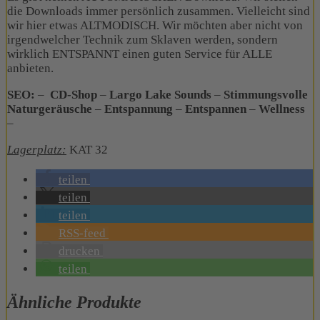
die Downloads immer persönlich zusammen. Vielleicht sind
wir hier etwas ALTMODISCH. Wir möchten aber nicht von
irgendwelcher Technik zum Sklaven werden, sondern
wirklich ENTSPANNT einen guten Service für ALLE
anbieten.
SEO:
–
CD-Shop
–
Largo Lake Sounds
–
Stimmungsvolle
Naturgeräusche
–
Entspannung
–
Entspannen
–
Wellness
–
Lagerplatz:
KAT 32
teilen
teilen
teilen
RSS-feed
drucken
teilen
Ähnliche Produkte