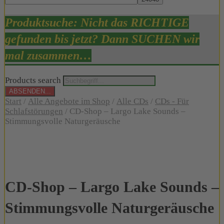
Produktsuche: Nicht das RICHTIGE
gefunden bis jetzt? Dann SUCHEN wir
mal zusammen…
Products search
ABSENDEN...
Start
/
Alle Angebote im Shop
/
Alle CDs
/
CDs - Für
Schlafstörungen
/ CD-Shop – Largo Lake Sounds –
Stimmungsvolle Naturgeräusche
CD-Shop – Largo Lake Sounds –
Stimmungsvolle Naturgeräusche