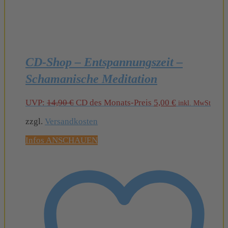
CD-Shop – Entspannungszeit –
Schamanische Meditation
Ursprünglicher
Aktueller
UVP:
14,90
€
CD des Monats-Preis
5,00
€
inkl. MwSt
Preis
Preis
zzgl.
Versandkosten
war:
ist:
14,90 €
5,00 €.
Infos ANSCHAUEN