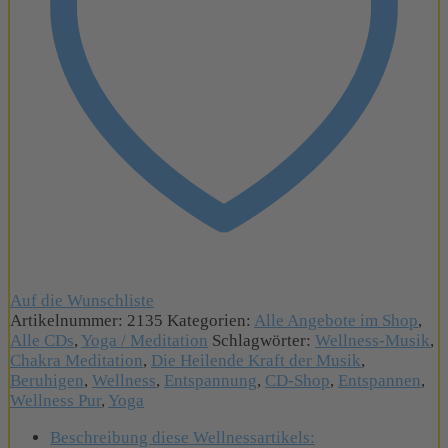
Die
Heilende
Kraft
der
Musik
Menge
Auf die Wunschliste
Artikelnummer:
2135
Kategorien:
Alle Angebote im Shop
,
Alle CDs
,
Yoga / Meditation
Schlagwörter:
Wellness-Musik
,
Chakra Meditation
,
Die Heilende Kraft der Musik
,
Beruhigen
,
Wellness
,
Entspannung
,
CD-Shop
,
Entspannen
,
Wellness Pur
,
Yoga
Beschreibung diese Wellnessartikels: