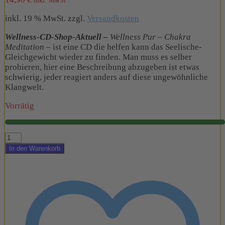
inkl. MwSt
inkl. 19 % MwSt.
zzgl.
Versandkosten
Wellness-CD-Shop-Aktuell –
Wellness Pur – Chakra
Meditation
–
ist eine CD die helfen kann das Seelische-
Gleichgewicht wieder zu finden
. Man muss es selber
probieren
, hier eine Beschreibung abzugeben ist etwas
schwierig, jeder reagiert anders auf diese ungewöhnliche
Klangwelt.
Vorrätig
CD-
Shop
In den Warenkorb
-
Wellness
Pur
-
Chakra
Meditation
-