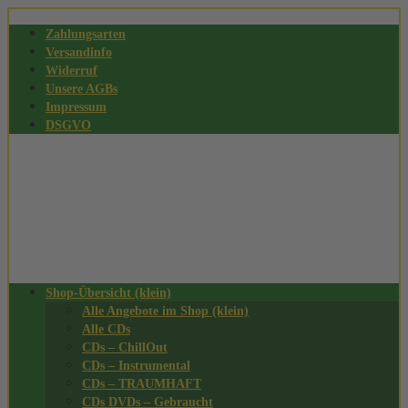
Zahlungsarten
Versandinfo
Widerruf
Unsere AGBs
Impressum
DSGVO
Shop-Übersicht (klein)
Alle Angebote im Shop (klein)
Alle CDs
CDs – ChillOut
CDs – Instrumental
CDs – TRAUMHAFT
CDs DVDs – Gebraucht