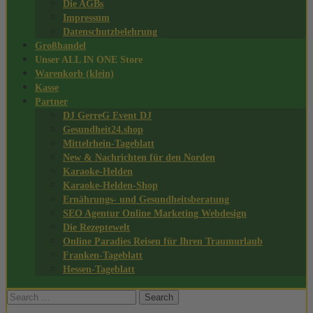
Die AGBs
Impressum
Datenschutzbelehrung
Großhandel
Unser ALL IN ONE Store
Warenkorb (klein)
Kasse
Partner
DJ GerreG Event DJ
Gesundheit24.shop
Mittelrhein-Tageblatt
New & Nachrichten für den Norden
Karaoke-Helden
Karaoke-Helden-Shop
Ernährungs- und Gesundheitsberatung
SEO Agentur Online Marketing Webdesign
Die Rezeptewelt
Online Paradies Reisen für Ihren Traumurlaub
Franken-Tageblatt
Hessen-Tageblatt
Search
for: