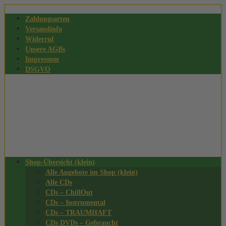
Zahlungsarten
Versandinfo
Widerruf
Unsere AGBs
Impressum
DSGVO
Shop-Übersicht (klein)
Alle Angebote im Shop (klein)
Alle CDs
CDs – ChillOut
CDs – Instrumental
CDs – TRAUMHAFT
CDs DVDs – Gebraucht