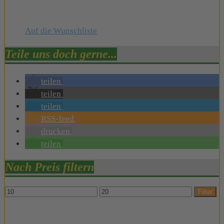
Auf die Wunschliste
Teile uns doch gerne...
teilen
teilen
teilen
RSS-feed
drucken
teilen
Nach Preis filtern
Min.
Max.
Filter
Preis
Preis