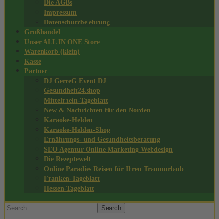
Die AGBs
Impressum
Datenschutzbelehrung
Großhandel
Unser ALL IN ONE Store
Warenkorb (klein)
Kasse
Partner
DJ GerreG Event DJ
Gesundheit24.shop
Mittelrhein-Tageblatt
New & Nachrichten für den Norden
Karaoke-Helden
Karaoke-Helden-Shop
Ernährungs- und Gesundheitsberatung
SEO Agentur Online Marketing Webdesign
Die Rezeptewelt
Online Paradies Reisen für Ihren Traumurlaub
Franken-Tageblatt
Hessen-Tageblatt
Search
for: