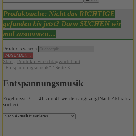
Produktsuche: Nicht das RICHTIGE
gefunden bis jetzt? Dann SUCHEN wir
mal zusammen…
Products search
ABSENDEN...
Start
/
Produkte verschlagwortet mit
„Entspannungsmusik“
/ Seite 3
Entspannungsmusik
Ergebnisse 31 – 41 von 41 werden angezeigt
Nach Aktualität
sortiert