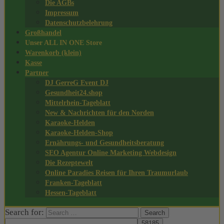
Die AGBs
Impressum
Datenschutzbelehrung
Großhandel
Unser ALL IN ONE Store
Warenkorb (klein)
Kasse
Partner
DJ GerreG Event DJ
Gesundheit24.shop
Mittelrhein-Tageblatt
New & Nachrichten für den Norden
Karaoke-Helden
Karaoke-Helden-Shop
Ernährungs- und Gesundheitsberatung
SEO Agentur Online Marketing Webdesign
Die Rezeptewelt
Online Paradies Reisen für Ihren Traumurlaub
Franken-Tageblatt
Hessen-Tageblatt
Search for: