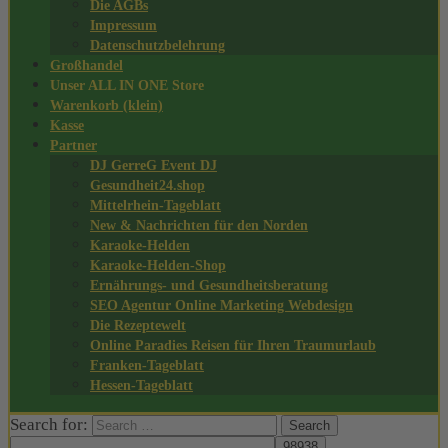
Die AGBs
Impressum
Datenschutzbelehrung
Großhandel
Unser ALL IN ONE Store
Warenkorb (klein)
Kasse
Partner
DJ GerreG Event DJ
Gesundheit24.shop
Mittelrhein-Tageblatt
New & Nachrichten für den Norden
Karaoke-Helden
Karaoke-Helden-Shop
Ernährungs- und Gesundheitsberatung
SEO Agentur Online Marketing Webdesign
Die Rezeptewelt
Online Paradies Reisen für Ihren Traumurlaub
Franken-Tageblatt
Hessen-Tageblatt
Search for: