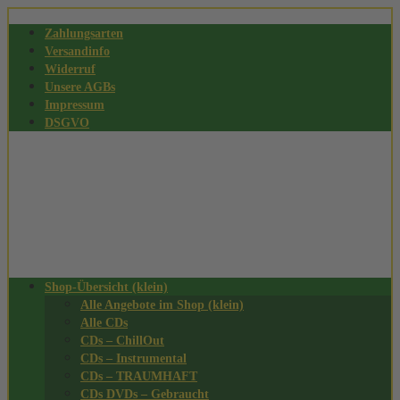
Zahlungsarten
Versandinfo
Widerruf
Unsere AGBs
Impressum
DSGVO
Shop-Übersicht (klein)
Alle Angebote im Shop (klein)
Alle CDs
CDs – ChillOut
CDs – Instrumental
CDs – TRAUMHAFT
CDs DVDs – Gebraucht