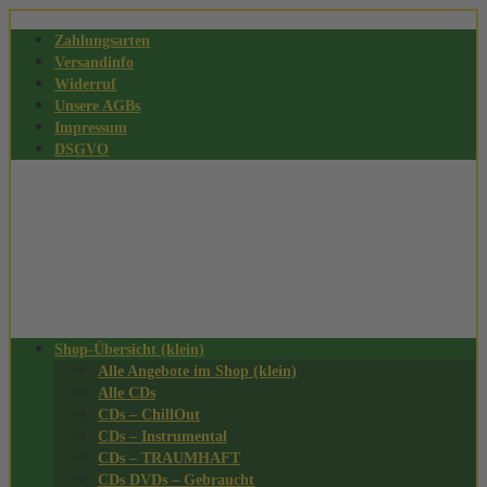
Zahlungsarten
Versandinfo
Widerruf
Unsere AGBs
Impressum
DSGVO
Shop-Übersicht (klein)
Alle Angebote im Shop (klein)
Alle CDs
CDs – ChillOut
CDs – Instrumental
CDs – TRAUMHAFT
CDs DVDs – Gebraucht