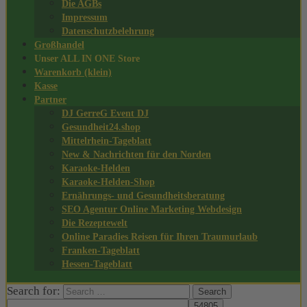
Die AGBs
Impressum
Datenschutzbelehrung
Großhandel
Unser ALL IN ONE Store
Warenkorb (klein)
Kasse
Partner
DJ GerreG Event DJ
Gesundheit24.shop
Mittelrhein-Tageblatt
New & Nachrichten für den Norden
Karaoke-Helden
Karaoke-Helden-Shop
Ernährungs- und Gesundheitsberatung
SEO Agentur Online Marketing Webdesign
Die Rezeptewelt
Online Paradies Reisen für Ihren Traumurlaub
Franken-Tageblatt
Hessen-Tageblatt
Search for: