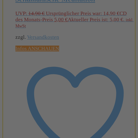
UVP:
14,90
€
Ursprünglicher Preis war: 14,90 €
CD
des Monats-Preis
5,00
€
Aktueller Preis ist: 5,00 €.
inkl.
MwSt
zzgl.
Versandkosten
Infos ANSCHAUEN