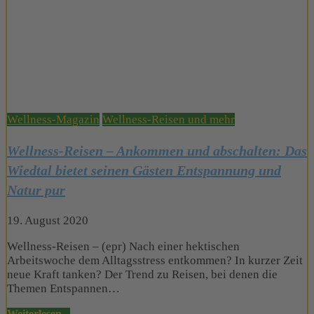
Posted
Wellness-Magazin
Wellness-Reisen und mehr
in
Wellness-Reisen – Ankommen und abschalten: Das
Wiedtal bietet seinen Gästen Entspannung und
Natur pur
19. August 2020
Wellness-Reisen – (epr) Nach einer hektischen
Arbeitswoche dem Alltagsstress entkommen? In kurzer Zeit
neue Kraft tanken? Der Trend zu Reisen, bei denen die
Themen Entspannen…
Weiterlesen...