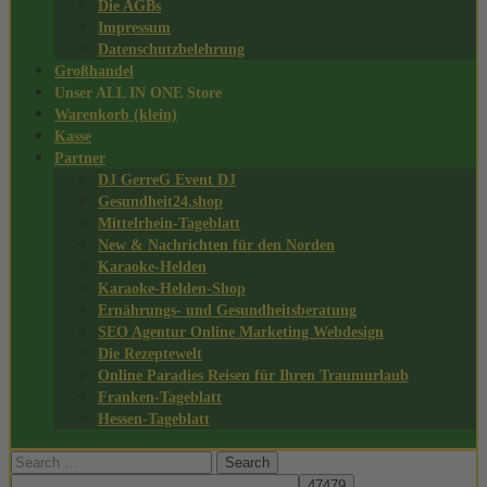
Die AGBs
Impressum
Datenschutzbelehrung
Großhandel
Unser ALL IN ONE Store
Warenkorb (klein)
Kasse
Partner
DJ GerreG Event DJ
Gesundheit24.shop
Mittelrhein-Tageblatt
New & Nachrichten für den Norden
Karaoke-Helden
Karaoke-Helden-Shop
Ernährungs- und Gesundheitsberatung
SEO Agentur Online Marketing Webdesign
Die Rezeptewelt
Online Paradies Reisen für Ihren Traumurlaub
Franken-Tageblatt
Hessen-Tageblatt
Search
for: