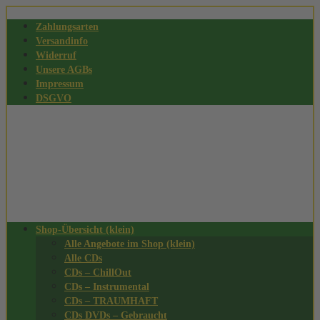
Zahlungsarten
Versandinfo
Widerruf
Unsere AGBs
Impressum
DSGVO
Shop-Übersicht (klein)
Alle Angebote im Shop (klein)
Alle CDs
CDs – ChillOut
CDs – Instrumental
CDs – TRAUMHAFT
CDs DVDs – Gebraucht