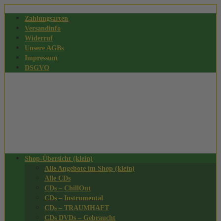
Zahlungsarten
Versandinfo
Widerruf
Unsere AGBs
Impressum
DSGVO
Shop-Übersicht (klein)
Alle Angebote im Shop (klein)
Alle CDs
CDs – ChillOut
CDs – Instrumental
CDs – TRAUMHAFT
CDs DVDs – Gebraucht