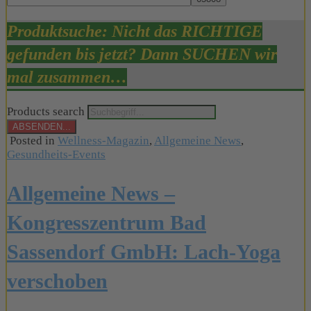
Produktsuche: Nicht das RICHTIGE
gefunden bis jetzt? Dann SUCHEN wir
mal zusammen…
Products search
ABSENDEN...
Posted in
Wellness-Magazin
,
Allgemeine News
,
Gesundheits-Events
Allgemeine News –
Kongresszentrum Bad
Sassendorf GmbH: Lach-Yoga
verschoben