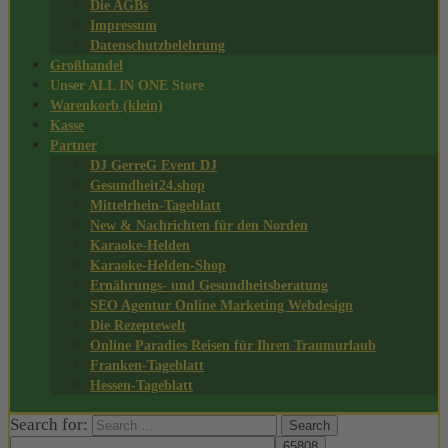
Die AGBs
Impressum
Datenschutzbelehrung
Großhandel
Unser ALL IN ONE Store
Warenkorb (klein)
Kasse
Partner
DJ GerreG Event DJ
Gesundheit24.shop
Mittelrhein-Tageblatt
New & Nachrichten für den Norden
Karaoke-Helden
Karaoke-Helden-Shop
Ernährungs- und Gesundheitsberatung
SEO Agentur Online Marketing Webdesign
Die Rezeptewelt
Online Paradies Reisen für Ihren Traumurlaub
Franken-Tageblatt
Hessen-Tageblatt
Search for: