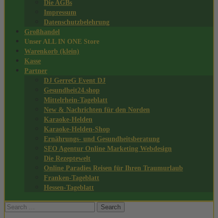
Die AGBs
Impressum
Datenschutzbelehrung
Großhandel
Unser ALL IN ONE Store
Warenkorb (klein)
Kasse
Partner
DJ GerreG Event DJ
Gesundheit24.shop
Mittelrhein-Tageblatt
New & Nachrichten für den Norden
Karaoke-Helden
Karaoke-Helden-Shop
Ernährungs- und Gesundheitsberatung
SEO Agentur Online Marketing Webdesign
Die Rezeptewelt
Online Paradies Reisen für Ihren Traumurlaub
Franken-Tageblatt
Hessen-Tageblatt
Search
for: