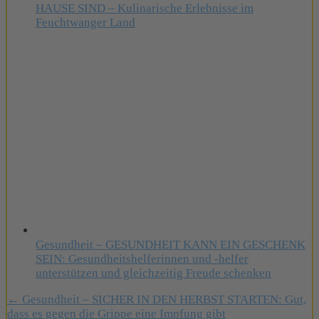
HAUSE SIND – Kulinarische Erlebnisse im
Feuchtwanger Land
Gesundheit – GESUNDHEIT KANN EIN GESCHENK
SEIN: Gesundheitshelferinnen und -helfer
unterstützen und gleichzeitig Freude schenken
← Gesundheit – SICHER IN DEN HERBST STARTEN: Gut,
Beitragsnavigation
dass es gegen die Grippe eine Impfung gibt