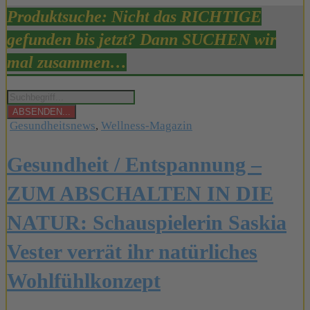
Produktsuche: Nicht das RICHTIGE
gefunden bis jetzt? Dann SUCHEN wir
mal zusammen…
Products
search
ABSENDEN...
Posted
Gesundheitsnews
,
Wellness-Magazin
in
Gesundheit / Entspannung –
ZUM ABSCHALTEN IN DIE
NATUR: Schauspielerin Saskia
Vester verrät ihr natürliches
Wohlfühlkonzept