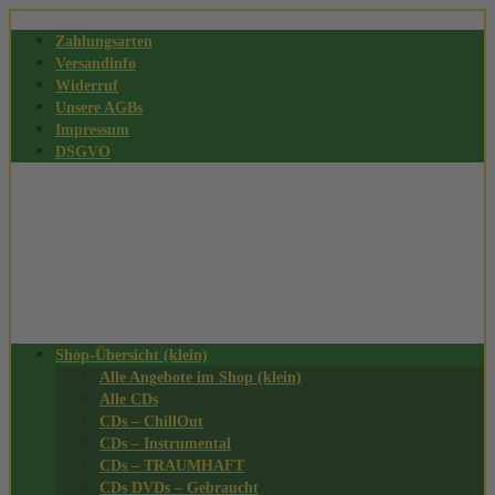
Zahlungsarten
Versandinfo
Widerruf
Unsere AGBs
Impressum
DSGVO
Shop-Übersicht (klein)
Alle Angebote im Shop (klein)
Alle CDs
CDs – ChillOut
CDs – Instrumental
CDs – TRAUMHAFT
CDs DVDs – Gebraucht