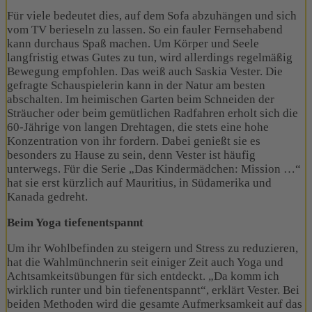
Für viele bedeutet dies, auf dem Sofa abzuhängen und sich
vom TV berieseln zu lassen. So ein fauler Fernsehabend
kann durchaus Spaß machen. Um Körper und Seele
langfristig etwas Gutes zu tun, wird allerdings regelmäßig
Bewegung empfohlen. Das weiß auch Saskia Vester. Die
gefragte Schauspielerin kann in der Natur am besten
abschalten. Im heimischen Garten beim Schneiden der
Sträucher oder beim gemütlichen Radfahren erholt sich die
60-Jährige von langen Drehtagen, die stets eine hohe
Konzentration von ihr fordern. Dabei genießt sie es
besonders zu Hause zu sein, denn Vester ist häufig
unterwegs. Für die Serie „Das Kindermädchen: Mission …“
hat sie erst kürzlich auf Mauritius, in Südamerika und
Kanada gedreht.
Beim Yoga tiefenentspannt
Um ihr Wohlbefinden zu steigern und Stress zu reduzieren,
hat die Wahlmünchnerin seit einiger Zeit auch Yoga und
Achtsamkeitsübungen für sich entdeckt. „Da komm ich
wirklich runter und bin tiefenentspannt“, erklärt Vester. Bei
beiden Methoden wird die gesamte Aufmerksamkeit auf das