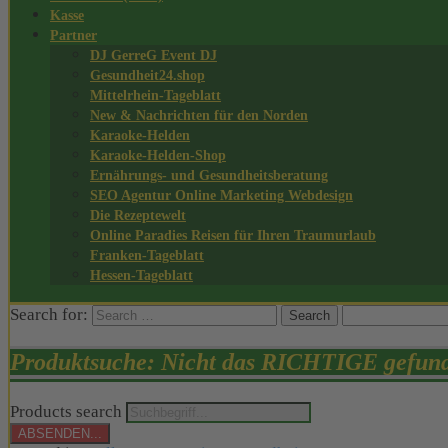
Kasse
Partner
DJ GerreG Event DJ
Gesundheit24.shop
Mittelrhein-Tageblatt
New & Nachrichten für den Norden
Karaoke-Helden
Karaoke-Helden-Shop
Ernährungs- und Gesundheitsberatung
SEO Agentur Online Marketing Webdesign
Die Rezeptewelt
Online Paradies Reisen für Ihren Traumurlaub
Franken-Tageblatt
Hessen-Tageblatt
Search for:
Produktsuche: Nicht das RICHTIGE gefun
Products search
ABSENDEN...