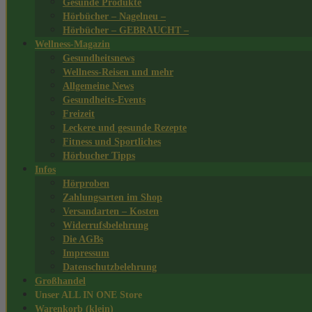
Gesunde Produkte
Hörbücher – Nagelneu –
Hörbücher – GEBRAUCHT –
Wellness-Magazin
Gesundheitsnews
Wellness-Reisen und mehr
Allgemeine News
Gesundheits-Events
Freizeit
Leckere und gesunde Rezepte
Fitness und Sportliches
Hörbucher Tipps
Infos
Hörproben
Zahlungsarten im Shop
Versandarten – Kosten
Widerrufsbelehrung
Die AGBs
Impressum
Datenschutzbelehrung
Großhandel
Unser ALL IN ONE Store
Warenkorb (klein)