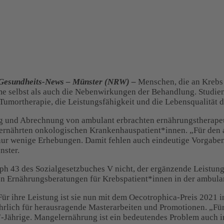
Gesundheits-News – Münster (NRW) –
Menschen, die an Krebs 
 selbst als auch die Nebenwirkungen der Behandlung. Studien d
r Tumortherapie, die Leistungsfähigkeit und die Lebensqualität
ng und Abrechnung von ambulant erbrachten ernährungstherape
lernährten onkologischen Krankenhauspatient*innen. „Für den 
nur wenige Erhebungen. Damit fehlen auch eindeutige Vorgaben 
nster.
h 43 des Sozialgesetzbuches V nicht, der ergänzende Leistungen
en Ernährungsberatungen für Krebspatient*innen in der ambul
 Für ihre Leistung ist sie nun mit dem Oecotrophica-Preis 202
rlich für herausragende Masterarbeiten und Promotionen. „Für 
-Jährige. Mangelernährung ist ein bedeutendes Problem auch i