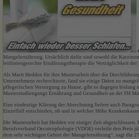
Mangelernährung. Ursächlich dafür sind sowohl die Karzinome
leitliniengerechte Ernährungstherapie die Verträglichkeit de
Als Marit Hedden für ihre Masterarbeit über die Durchführu
Unternehmens recherchierte, fand sie einige Daten zu mange
pflegerischen Versorgung zu Hause, gibt es dagegen bislang 
Masterstudiengangs Ernährung und Gesundheit an der FH Mü
Eine eindeutige Klärung der Abrechnung liefere auch Paragrap
Einzelfall entschieden, ob und in welcher Höhe Krankenkass
Die Masterarbeit hat Hedden vor einiger Zeit abgeschlossen.
Berufsverband Oecotrophologie (VDOE) verleiht den Preis jäh
dem sehr wichtigen Gebiet der Mangelernährung“, sagt die 27