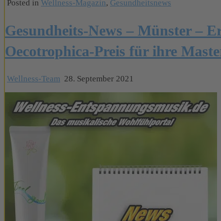
Posted in
Wellness-Magazin
,
Gesundheitsnews
Gesundheits-News – Münster – E
Oecotrophica-Preis für ihre Maste
Wellness-Team
28. September 2021