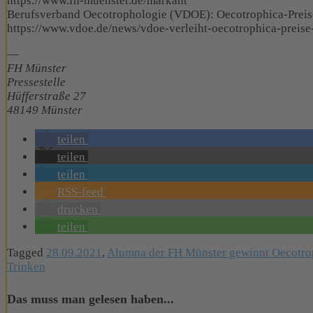
https://www.fh-muenster.de/markant
Berufsverband Oecotrophologie (VDOE): Oecotrophica-Prei
https://www.vdoe.de/news/vdoe-verleiht-oecotrophica-preis
—
FH Münster
Pressestelle
Hüfferstraße 27
48149 Münster
teilen
teilen
teilen
RSS-feed
drucken
teilen
Tagged
28.09.2021
,
Alumna der FH Münster gewinnt Oecotro
Trinken
Das muss man gelesen haben...