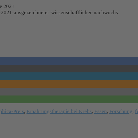
se 2021
e-2021-ausgezeichneter-wissenschaftlicher-nachwuchs
phica-Preis
,
Ernährungstherapie bei Krebs
,
Essen
,
Forschung
,
f