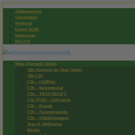
Zahlungsarten
Versandinfo
Widerruf
Unsere AGBs
Impressum
DSGVO
Shop-Übersicht (klein)
Alle Angebote im Shop (klein)
Alle CDs
CDs – ChillOut
CDs – Instrumental
CDs – TRAUMHAFT
CDs DVDs – Gebraucht
CDs – Klassik
CDs – Naturgeräusche
CDs – Schlafstörungen
Yoga & Meditation
Bücher