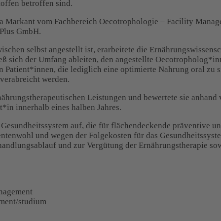
ffen betroffen sind.
nja Markant vom Fachbereich Oecotrophologie – Facility Manag
 Plus GmbH.
hen selbst angestellt ist, erarbeitete die Ernährungswissensc
eß sich der Umfang ableiten, den angestellte Oecotropholog*i
on Patient*innen, die lediglich eine optimierte Nahrung oral zu
 verabreicht werden.
ernährungstherapeutischen Leistungen und bewertete sie anhan
*in innerhalb eines halben Jahres.
Gesundheitssystem auf, die für flächendeckende präventive un
ntenwohl und wegen der Folgekosten für das Gesundheitssyste
ehandlungsablauf und zur Vergütung der Ernährungstherapie sow
anagement
ement/studium