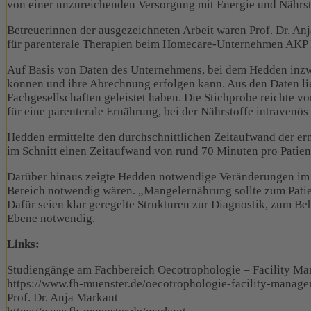
von einer unzureichenden Versorgung mit Energie und Nährsto
Betreuerinnen der ausgezeichneten Arbeit waren Prof. Dr. A
für parenterale Therapien beim Homecare-Unternehmen AKP
Auf Basis von Daten des Unternehmens, bei dem Hedden inzwisc
können und ihre Abrechnung erfolgen kann. Aus den Daten li
Fachgesellschaften geleistet haben. Die Stichprobe reichte v
für eine parenterale Ernährung, bei der Nährstoffe intravenös
Hedden ermittelte den durchschnittlichen Zeitaufwand der 
im Schnitt einen Zeitaufwand von rund 70 Minuten pro Patient
Darüber hinaus zeigte Hedden notwendige Veränderungen im 
Bereich notwendig wären. „Mangelernährung sollte zum Patie
Dafür seien klar geregelte Strukturen zur Diagnostik, zum B
Ebene notwendig.
Links:
Studiengänge am Fachbereich Oecotrophologie – Facility M
https://www.fh-muenster.de/oecotrophologie-facility-manag
Prof. Dr. Anja Markant