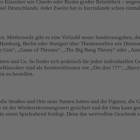
s Klassiker wie Cluedo oder Risiko großer Beliebtheit – ungesch
el Deutschlands. Jeder Zweite hat es hierzulande schon einmal 
.
en. Mittlerweile gibt es eine Vielzahl neuer Sonderausgaben, d
 Hamburg, Berlin oder Stuttgart über Themenwelten wie Dinosau
op Gun“, „Game of Thrones“, „The Big Bang Theory“ oder „Aster
tüten und Co. So findet sich praktisch für jeden individuelle
klassiker sind als Sondereditionen wie „Die drei ???“, „Harry
n zu bestellen.
 die Straßen und Orte neue Namen haben und die Figuren, die G
se ist der Wiedererkennungswert gesichert und die Oma kann g
t für einen Spieleabend festlegt. Denn das wertvollste Geschen