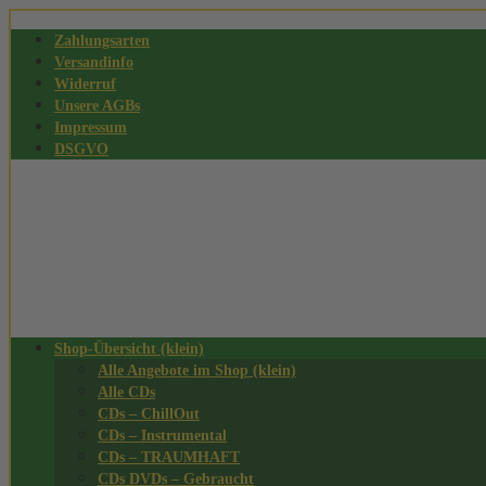
Zahlungsarten
Versandinfo
Widerruf
Unsere AGBs
Impressum
DSGVO
Shop-Übersicht (klein)
Alle Angebote im Shop (klein)
Alle CDs
CDs – ChillOut
CDs – Instrumental
CDs – TRAUMHAFT
CDs DVDs – Gebraucht