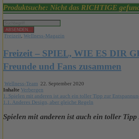
Produktsuche: Nicht das RICHTIGE gefun
Products
search
ABSENDEN...
Posted
Freizeit
,
Wellness-Magazin
in
Freizeit – SPIEL, WIE ES DIR GEF
Freunde und Fans zusammen
Wellness-Team
22. September 2020
Inhalte
Verbergen
1.
Spielen mit anderen ist auch ein toller Tipp zur Entspannu
1.1.
Anderes Design, aber gleiche Regeln
Spielen mit anderen ist auch ein toller Ti