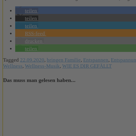
teilen
teilen
teilen
RSS-feed
drucken
teilen
Tagged
22.09.2020
,
bringen Familie
,
Entspannen
,
Entspannu
Wellness
,
Wellness-Musik
,
WIE ES DIR GEFÄLLT
Das muss man gelesen haben...