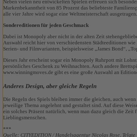
Neben vielen neu entwickelten Spielen erfreuen sich besonder
Markenbekanntheit von 85 Prozent das beliebteste Familienspi
alle vier Jahre wird sogar eine Weltmeisterschaft ausgetragen
Sondereditionen für jeden Geschmack
Dabei ist Monopoly aber nicht in der alten Zeit stehengeblieb
Auswahl reicht hier von verschiedensten Städteeditionen wie
Serien- und Filmvarianten, beispielsweise „James Bond“, „T
Dieses Jahr erscheint sogar ein Monopoly Ruhrpott mit Lohn
persönliches Geschenk zu Weihnachten. Auch andere Brettspiel
www.winningmoves.de gibt es eine große Auswahl an Editione
Anderes Design, aber gleiche Regeln
Die Regeln des Spiels bleiben immer die gleichen, auch wenn
jeweilige Thema angelehnt und gestaltet sind. Auf diese Wei
ein solches Präsent natürlich, wenn man dazu gleich die Zei
Lieblingsmenschen.
***
Quelle: CITYEDITION / Handelsagentur Nicolas Rose, Telgte