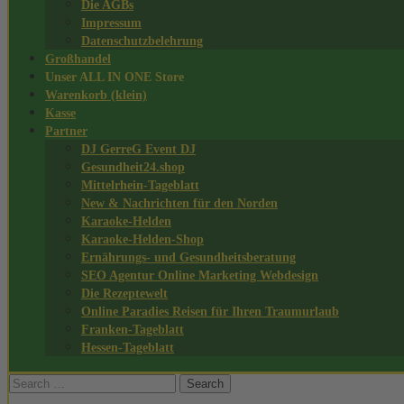
Die AGBs
Impressum
Datenschutzbelehrung
Großhandel
Unser ALL IN ONE Store
Warenkorb (klein)
Kasse
Partner
DJ GerreG Event DJ
Gesundheit24.shop
Mittelrhein-Tageblatt
New & Nachrichten für den Norden
Karaoke-Helden
Karaoke-Helden-Shop
Ernährungs- und Gesundheitsberatung
SEO Agentur Online Marketing Webdesign
Die Rezeptewelt
Online Paradies Reisen für Ihren Traumurlaub
Franken-Tageblatt
Hessen-Tageblatt
Search
for: