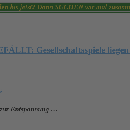
den bis jetzt? Dann SUCHEN wir mal zusa
ÄLLT: Gesellschaftsspiele liegen
ng …
pp zur Entspannung …