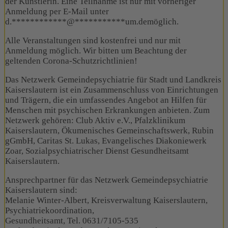
der Künstlerin. Eine Teilnahme ist nur mit vorheriger
Anmeldung per E-Mail unter
d.
************
@
***********
um.dem
öglich.
Alle Veranstaltungen sind kostenfrei und nur mit
Anmeldung möglich. Wir bitten um Beachtung der
geltenden Corona-Schutzrichtlinien!
Das Netzwerk Gemeindepsychiatrie für Stadt und Landkreis
Kaiserslautern ist ein Zusammenschluss von Einrichtungen
und Trägern, die ein umfassendes Angebot an Hilfen für
Menschen mit psychischen Erkrankungen anbieten. Zum
Netzwerk gehören: Club Aktiv e.V., Pfalzklinikum
Kaiserslautern, Ökumenisches Gemeinschaftswerk, Rubin
gGmbH, Caritas St. Lukas, Evangelisches Diakoniewerk
Zoar, Sozialpsychiatrischer Dienst Gesundheitsamt
Kaiserslautern.
Ansprechpartner für das Netzwerk Gemeindepsychiatrie
Kaiserslautern sind:
Melanie Winter-Albert, Kreisverwaltung Kaiserslautern,
Psychiatriekoordination,
Gesundheitsamt, Tel. 0631/7105-535