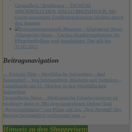
Gesundheit / Ernährung – TSCHÜSS
SPECKRÖLLCHEN, HALLO BIKINIFIGUR: Mit
einem neuartigen Ernährungskonzept leichter durch
den Sommer
Allgemeine-News – Corona-Sonderregelungen für
Pflegebedürftige und Angehörige: Das gilt bis
31.03.2021
Beitragsnavigation
← Freizeit-Tipp – Westfälische Salzwelten – Bad
Sassendorf – Von Salzhändlern, Räubern und Vampiren –
Gruselnacht am 31. Oktober in den Westfälischen
Salzwelten
Gesundheits-News – Medizinische Urlaubsvorsorge ist
wichtiger denn je: Mit dem kostenlosen Online-Tool
„Reiseimpfplaner“ von Pfizer auf das „New Normal“ des
Reisens bestmöglich vorbereitet sein →
Hinweis zu den Shoppreisen: