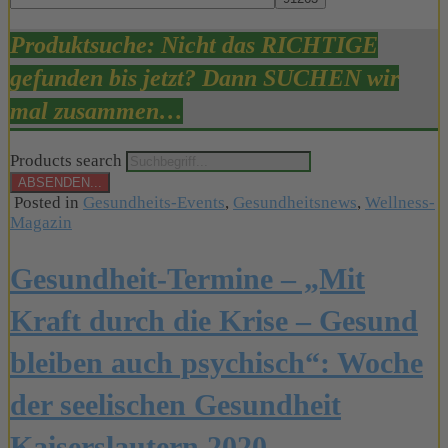
Produktsuche: Nicht das RICHTIGE
gefunden bis jetzt? Dann SUCHEN wir
mal zusammen…
Products search
ABSENDEN...
Posted in
Gesundheits-Events
,
Gesundheitsnews
,
Wellness-
Magazin
Gesundheit-Termine – „Mit
Kraft durch die Krise – Gesund
bleiben auch psychisch“: Woche
der seelischen Gesundheit
Kaiserslautern 2020