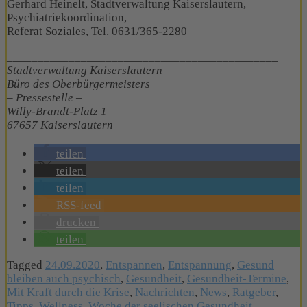
Gerhard Heinelt, Stadtverwaltung Kaiserslautern,
Psychiatriekoordination,
Referat Soziales, Tel. 0631/365-2280
____________________________________________
Stadtverwaltung Kaiserslautern
Büro des Oberbürgermeisters
– Pressestelle –
Willy-Brandt-Platz 1
67657 Kaiserslautern
teilen
teilen
teilen
RSS-feed
drucken
teilen
Tagged
24.09.2020
,
Entspannen
,
Entspannung
,
Gesund
bleiben auch psychisch
,
Gesundheit
,
Gesundheit-Termine
,
Mit Kraft durch die Krise
,
Nachrichten
,
News
,
Ratgeber
,
Tipps
,
Wellness
,
Woche der seelischen Gesundheit