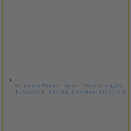
Gesundheits-Termine – Speyer – Neues Kursangebot
der Volkshochschule: Yoga Onlinekurs ab 19.02.2021