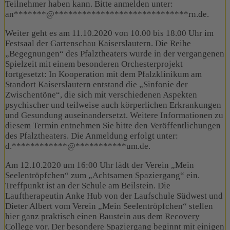
Teilnehmer haben kann. Bitte anmelden unter:
an
*******
@
*****************************
rn.de
.
Weiter geht es am 11.10.2020 von 10.00 bis 18.00 Uhr im
Festsaal der Gartenschau Kaiserslautern. Die Reihe
„Begegnungen“ des Pfalztheaters wurde in der vergangenen
Spielzeit mit einem besonderen Orchesterprojekt
fortgesetzt: In Kooperation mit dem Pfalzklinikum am
Standort Kaiserslautern entstand die „Sinfonie der
Zwischentöne“, die sich mit verschiedenen Aspekten
psychischer und teilweise auch körperlichen Erkrankungen
und Gesundung auseinandersetzt. Weitere Informationen zu
diesem Termin entnehmen Sie bitte den Veröffentlichungen
des Pfalztheaters. Die Anmeldung erfolgt unter:
d.
************
@
***********
um.de
.
Am 12.10.2020 um 16:00 Uhr lädt der Verein „Mein
Seelentröpfchen“ zum „Achtsamen Spaziergang“ ein.
Treffpunkt ist an der Schule am Beilstein. Die
Lauftherapeutin Anke Hub von der Laufschule Südwest und
Dieter Albert vom Verein „Mein Seelentröpfchen“ stellen
hier ganz praktisch einen Baustein aus dem Recovery
College vor. Der besondere Spaziergang beginnt mit einigen