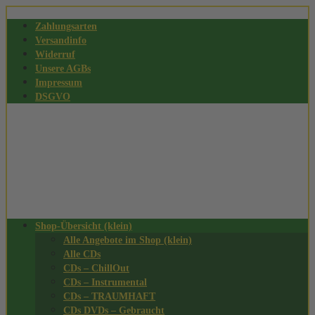
Zahlungsarten
Versandinfo
Widerruf
Unsere AGBs
Impressum
DSGVO
Shop-Übersicht (klein)
Alle Angebote im Shop (klein)
Alle CDs
CDs – ChillOut
CDs – Instrumental
CDs – TRAUMHAFT
CDs DVDs – Gebraucht