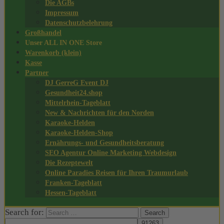
Die AGBs
Impressum
Datenschutzbelehrung
Großhandel
Unser ALL IN ONE Store
Warenkorb (klein)
Kasse
Partner
DJ GerreG Event DJ
Gesundheit24.shop
Mittelrhein-Tageblatt
New & Nachrichten für den Norden
Karaoke-Helden
Karaoke-Helden-Shop
Ernährungs- und Gesundheitsberatung
SEO Agentur Online Marketing Webdesign
Die Rezeptewelt
Online Paradies Reisen für Ihren Traumurlaub
Franken-Tageblatt
Hessen-Tageblatt
Search for: